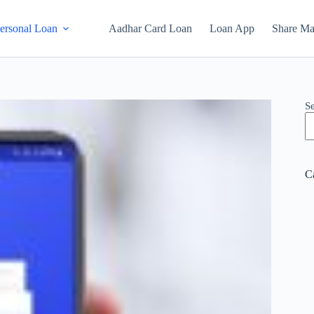
ersonal Loan
Aadhar Card Loan
Loan App
Share Ma
S
C