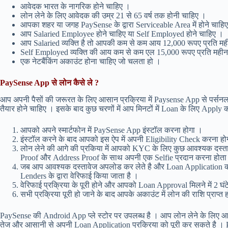
आवेदक भारत के नागरिक होने चाहिए ।
लोन लेने के लिए आवेदक की उम्र 21 से 65 वर्ष तक होनी चाहिए ।
आपका शहर या जगह PaySense के द्वारा Serviceable Area में होने चाहि
आप Salaried Employee होने चाहिए या Self Employed होने चाहिए ।
आप Salaried व्यक्ति है तो आपकी कम से कम आय 12,000 रूपए प्रति मह
Self Employed व्यक्ति की आय कम से कम एल 15,000 रूपए प्रति महीन
एक नेटबैंकिंग अकाउंट होना चाहिए जो चलता हो ।
PaySense App से लोन कैसे ले ?
आप अपनी पैसों की जरूरत के लिए आसान प्रक्रिया में Paysense App से पर्सनल 
तैयार होने चाहिए । इसके बाद कुछ चरणों में आप मिनटों में Loan के लिए Apply क
आपको अपने स्मार्टफोन में PaySense App इंस्टॉल करना होगा ।
इंस्टॉल करने के बाद आपको इस ऐप में अपनी Eligibility Check करना हो
लोन लेने की आगे की प्रकिया में आपको KYC के लिए कुछ आवश्यक दस्त
Proof और Address Proof के साथ अपनी एक Selfie प्रदान करना होता 
जब आप आवश्यक दस्तावेज अपलोड कर लेते है और Loan Application की प्
Lenders के द्वारा वेरिफाई किया जाता है ।
वेरिफाई प्रक्रिया के पूरी होने और आपको Loan Approval मिलने में 2 
सभी प्रक्रिया पूरी हो जाने के बाद आपके अकाउंट में लोन की राशि प्राप्त 
PaySense की Android App प्ले स्टोर पर उपलब्ध है । आप लोन लेने के लिए 
तेज और आसानी से अपनी Loan Application प्रक्रिया को पूरी कर सकते है । Pays