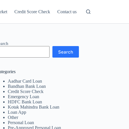
rket
Credit Score Check
Contact us
earch
Search
ategories
Aadhar Card Loan
Bandhan Bank Loan
Credit Score Check
Emergency Loan
HDFC Bank Loan
Kotak Mahindra Bank Loan
Loan App
Other
Personal Loan
Pre-Approved Personal Loan